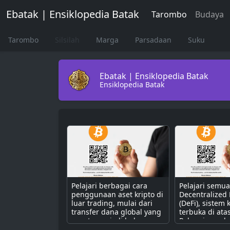
Ebatak | Ensiklopedia Batak
Tarombo
Budaya
Tarombo
Silsilah
Marga
Parsadaan
Suku
Ebatak | Ensiklopedia Batak
Ensiklopedia Batak
Pelajari berbagai cara
Pelajari semu
penggunaan aset kripto di
Decentralized
luar trading, mulai dari
(DeFi), sistem
transfer dana global yang
terbuka di ata
cepat, menjadi bahan
Pahami cara k
bakar untuk dApps,
dengan smart 