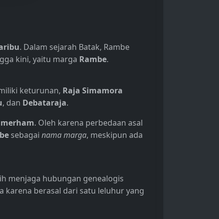
aribu
. Dalam sejarah Batak, Rambe
gga kini, yaitu marga
Rambe
.
iliki keturunan,
Raja Simamora
u
, dan
Debataraja
.
umerham
. Oleh karena perbedaan asal
be
sebagai
nama marga
, meskipun ada
sih menjaga hubungan genealogis
 karena berasal dari satu leluhur yang