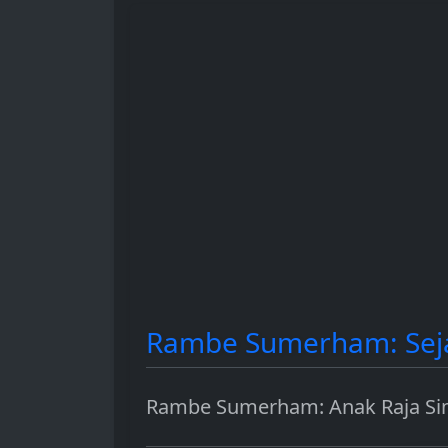
hingga sebagai instrumen
dan berbagai 
investasi.
penggunaanny
Rambe Sumerham: Seja
Rambe Sumerham: Anak Raja Si