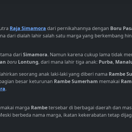
putra
Raja Simamora
dari pernikahannya dengan
Boru Pas
a dari dialah lahir salah satu marga yang berkembang hin
ertama dari
Simamora
. Namun karena cukup lama tidak mem
an
boru
Lontung
, dari mana lahir tiga anak:
Purba
,
Manal
ahirkan seorang anak laki-laki yang diberi nama
Rambe S
bagian besar keturunan
Rambe Sumerham
memakai
Ram
ra
.
makai marga
Rambe
tersebar di berbagai daerah dan ma
Meski berbeda nama marga, ikatan kekerabatan tetap dijaga