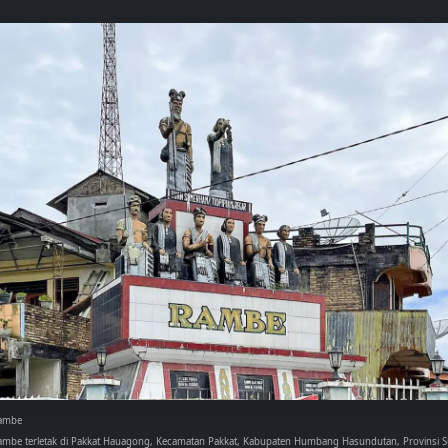
ambe
be terletak di Pakkat Hauagong, Kecamatan Pakkat, Kabupaten Humbang Hasundutan, Provinsi Su