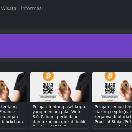
Wisata
Informasi
a tentang
Pelajari tentang aset kripto
Pelajari semua te
 Finance
yang menjadi pilar Web
staking crypto (ear
 keuangan
3.0. Pahami perbedaan
kerjanya di blockc
s blockchain.
dan teknologi unik di balik
Proof-of-Stake (PoS
erjanya
Cardano (ADA), Cosmos
bagaimana Anda b
contract
(ATOM), Polkadot (DOT),
mendapatkan pass