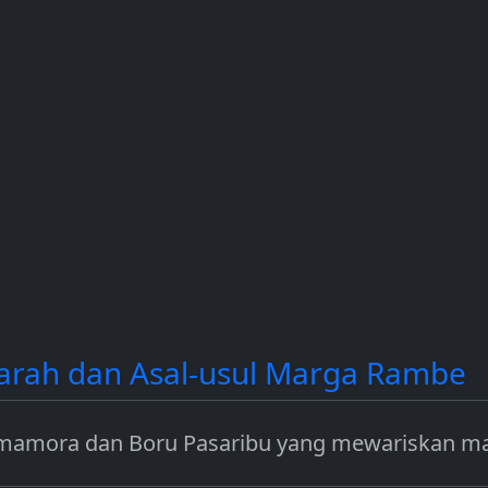
contoh
dan Solana (SOL).
income dengan
a.
mengamankan jar
seperti Ethereum.
rah dan Asal-usul Marga Rambe
mamora dan Boru Pasaribu yang mewariskan m