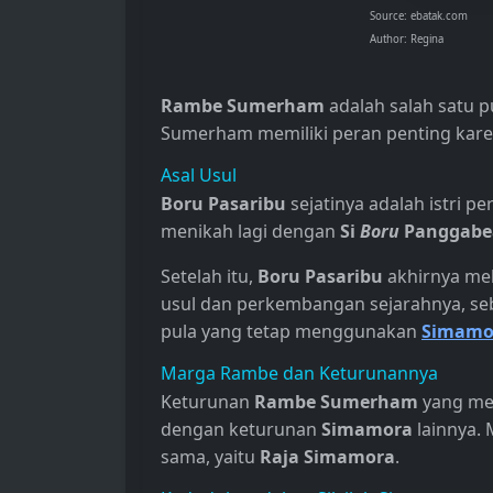
Source: ebatak.com
Author: Regina
Rambe Sumerham
adalah salah satu 
Sumerham memiliki peran penting karen
Asal Usul
Boru Pasaribu
sejatinya adalah istri p
menikah lagi dengan
Si
Boru
Panggabe
Setelah itu,
Boru Pasaribu
akhirnya mel
usul dan perkembangan sejarahnya, se
pula yang tetap menggunakan
Simamo
Marga Rambe dan Keturunannya
Keturunan
Rambe Sumerham
yang me
dengan keturunan
Simamora
lainnya. 
sama, yaitu
Raja Simamora
.