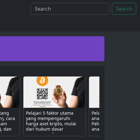
Search
ntang
Pelajari 5 faktor utama
Pelajari 3 metode uta
n), cara
yang mempengaruhi
analisis aset kripto.
hain
harga aset kripto, mulai
Pahami perbedaan ant
), dan
dari hukum dasar
analisis fundamental (n
isa
penawaran dan
proyek), teknikal (grafik
ive
permintaan, sentimen
harga), dan sentimen