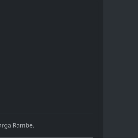
pasar, regulasi
(opini pasar) untuk
ingan
pemerintah, hingga
keputusan investasi y
inovasi teknologi.
lebih baik.
arga Rambe.