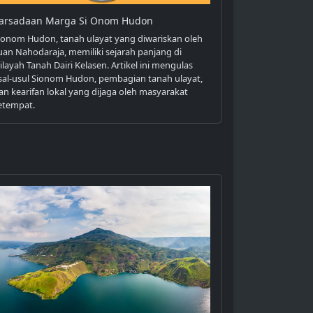
arsadaan Marga Si Onom Hudon
ionom Hudon, tanah ulayat yang diwariskan oleh
uan Nahodaraja, memiliki sejarah panjang di
ilayah Tanah Dairi Kelasen. Artikel ini mengulas
sal-usul Sionom Hudon, pembagian tanah ulayat,
an kearifan lokal yang dijaga oleh masyarakat
etempat.