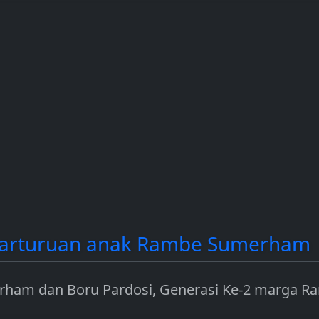
contoh
dan Solana (SOL).
income dengan
a.
mengamankan jar
seperti Ethereum.
Parturuan anak Rambe Sumerham
rham dan Boru Pardosi, Generasi Ke-2 marga R