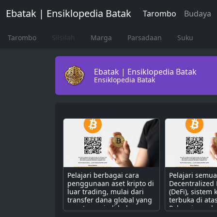
Ebatak | Ensiklopedia Batak
Tarombo
Budaya
Tarombo
Silsilah
Marga
Parsadaan
Suku
Ebatak | Ensiklopedia Batak
Ensiklopedia Batak
Pelajari berbagai cara
Pelajari semu
penggunaan aset kripto di
Decentralized
luar trading, mulai dari
(DeFi), sistem
transfer dana global yang
terbuka di ata
cepat, menjadi bahan
Pahami cara k
bakar untuk dApps,
dengan smart 