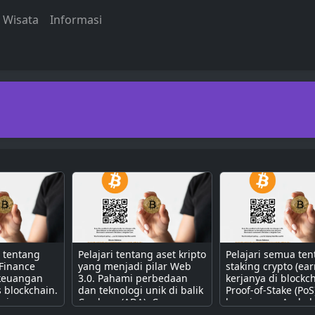
Wisata
Informasi
a tentang
Pelajari tentang aset kripto
Pelajari semua te
 Finance
yang menjadi pilar Web
staking crypto (ear
 keuangan
3.0. Pahami perbedaan
kerjanya di blockc
s blockchain.
dan teknologi unik di balik
Proof-of-Stake (PoS
erjanya
Cardano (ADA), Cosmos
bagaimana Anda b
contract
(ATOM), Polkadot (DOT),
mendapatkan pass