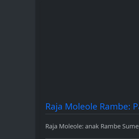
hingga sebagai instrumen
dan berbagai 
investasi.
penggunaanny
Raja Moleole Rambe: 
Raja Moleole: anak Rambe Sume