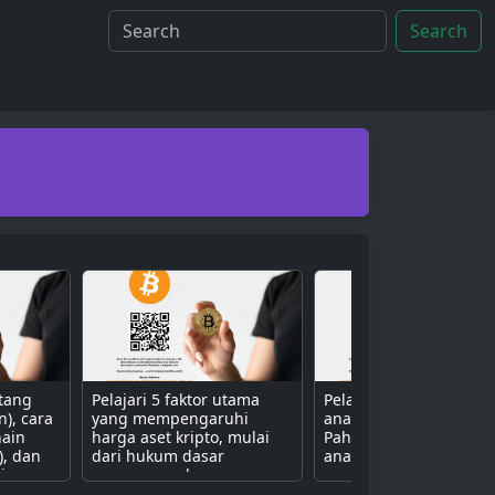
Search
ntang
Pelajari 5 faktor utama
Pelajari 3 metode uta
n), cara
yang mempengaruhi
analisis aset kripto.
hain
harga aset kripto, mulai
Pahami perbedaan ant
), dan
dari hukum dasar
analisis fundamental (n
isa
penawaran dan
proyek), teknikal (grafik
ive
permintaan, sentimen
harga), dan sentimen