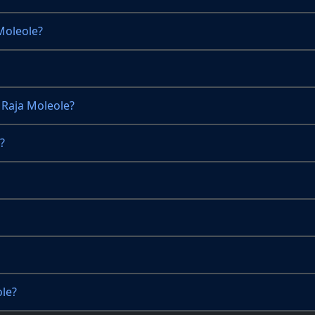
Moleole?
Raja Moleole?
?
ole?