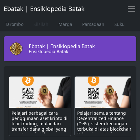
Ebatak | Ensiklopedia Batak
Tarombo
Silsilah
Marga
Parsadaan
Suku
Ebatak | Ensiklopedia Batak
Ensiklopedia Batak
Pelajari berbagai cara
Pelajari semua tentang
penggunaan aset kripto di
Decentralized Finance
luar trading, mulai dari
(DeFi), sistem keuangan
transfer dana global yang
terbuka di atas blockchain.
cepat, menjadi bahan
Pahami cara kerjanya
bakar untuk dApps,
dengan smart contract