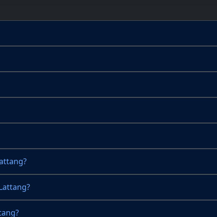
attang?
Lattang?
tang?