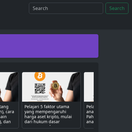
Search
ntang
Pelajari 5 faktor utama
Pelajari 3 metode uta
n), cara
yang mempengaruhi
analisis aset kripto.
hain
harga aset kripto, mulai
Pahami perbedaan ant
), dan
dari hukum dasar
analisis fundamental (n
isa
penawaran dan
proyek), teknikal (grafik
ive
permintaan, sentimen
harga), dan sentimen