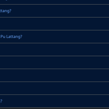
ttang?
Pu Lattang?
g?