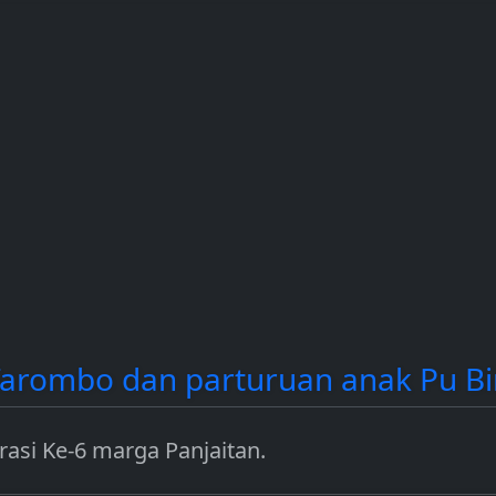
contoh
dan Solana (SOL).
income dengan
a.
mengamankan jar
seperti Ethereum.
 Tarombo dan parturuan anak Pu B
rasi Ke-6 marga Panjaitan.