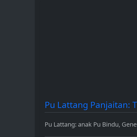
hingga sebagai instrumen
dan berbagai 
investasi.
penggunaanny
Pu Lattang Panjaitan:
Pu Lattang: anak Pu Bindu, Gene