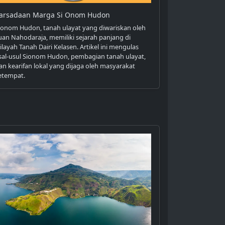
arsadaan Marga Si Onom Hudon
ionom Hudon, tanah ulayat yang diwariskan oleh
uan Nahodaraja, memiliki sejarah panjang di
ilayah Tanah Dairi Kelasen. Artikel ini mengulas
sal-usul Sionom Hudon, pembagian tanah ulayat,
an kearifan lokal yang dijaga oleh masyarakat
etempat.