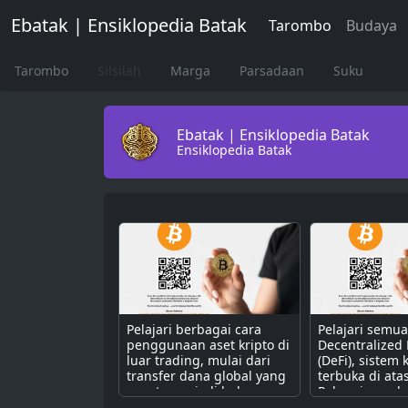
Ebatak | Ensiklopedia Batak
Tarombo
Budaya
Tarombo
Silsilah
Marga
Parsadaan
Suku
Ebatak | Ensiklopedia Batak
Ensiklopedia Batak
Pelajari berbagai cara
Pelajari semu
penggunaan aset kripto di
Decentralized
luar trading, mulai dari
(DeFi), sistem
transfer dana global yang
terbuka di ata
cepat, menjadi bahan
Pahami cara k
bakar untuk dApps,
dengan smart 