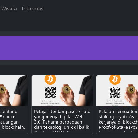
Wisata
Informasi
a tentang
Pelajari tentang aset kripto
Pelajari semua te
 Finance
yang menjadi pilar Web
staking crypto (ear
 keuangan
3.0. Pahami perbedaan
kerjanya di blockc
s blockchain.
dan teknologi unik di balik
Proof-of-Stake (PoS
erjanya
Cardano (ADA), Cosmos
bagaimana Anda b
contract
(ATOM), Polkadot (DOT),
mendapatkan pass