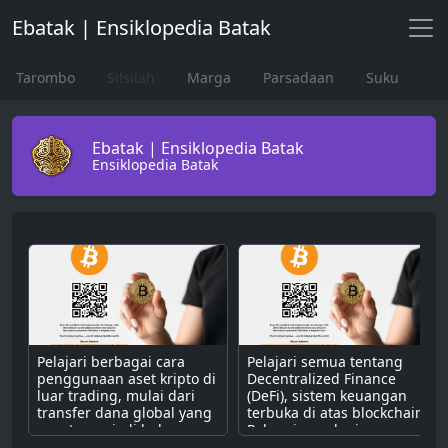
Ebatak | Ensiklopedia Batak
Tarombo
Silsilah
Marga
Parsadaan
Suku
Ebatak | Ensiklopedia Batak
Ensiklopedia Batak
Pelajari berbagai cara
Pelajari semua tentang
penggunaan aset kripto di
Decentralized Finance
luar trading, mulai dari
(DeFi), sistem keuangan
transfer dana global yang
terbuka di atas blockchain.
cepat, menjadi bahan
Pahami cara kerjanya
bakar untuk dApps,
dengan smart contract