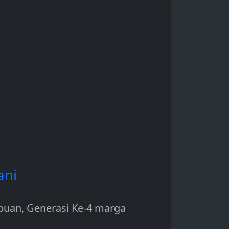
pasar, regulasi
(opini pasar) untuk
ingan
pemerintah, hingga
keputusan investasi y
inovasi teknologi.
lebih baik.
ani
buan, Generasi Ke-4 marga