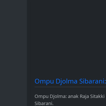
hingga sebagai instrumen
dan berbagai 
investasi.
penggunaanny
Ompu Djolma Sibarani: 
Ompu Djolma: anak Raja Sitakki
Sibarani.