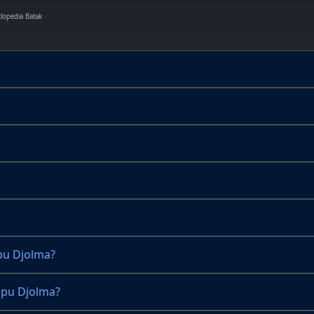
klopedia Batak
pu Djolma?
mpu Djolma?