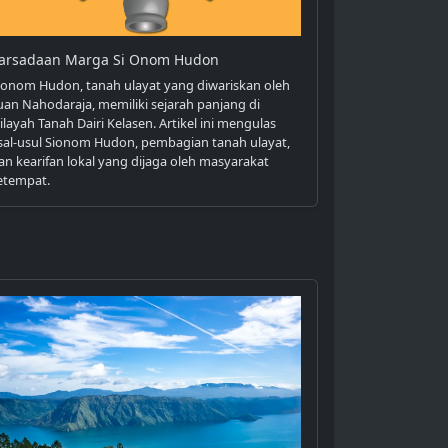
arsadaan Marga Si Onom Hudon
ionom Hudon, tanah ulayat yang diwariskan oleh
uan Nahodaraja, memiliki sejarah panjang di
ilayah Tanah Dairi Kelasen. Artikel ini mengulas
sal-usul Sionom Hudon, pembagian tanah ulayat,
an kearifan lokal yang dijaga oleh masyarakat
etempat.