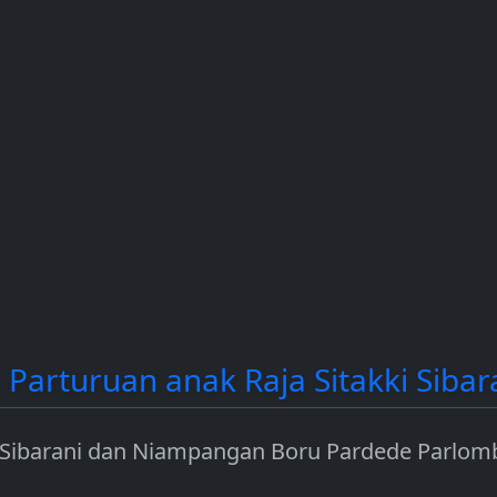
contoh
dan Solana (SOL).
income dengan
a.
mengamankan jar
seperti Ethereum.
Parturuan anak Raja Sitakki Sibar
 Sibarani dan Niampangan Boru Pardede Parlom