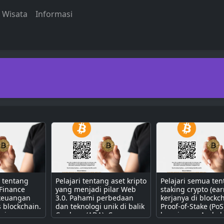
Wisata
Informasi
a tentang
Pelajari tentang aset kripto
Pelajari semua te
 Finance
yang menjadi pilar Web
staking crypto (ear
 keuangan
3.0. Pahami perbedaan
kerjanya di blockc
s blockchain.
dan teknologi unik di balik
Proof-of-Stake (PoS
erjanya
Cardano (ADA), Cosmos
bagaimana Anda b
contract
(ATOM), Polkadot (DOT),
mendapatkan pass