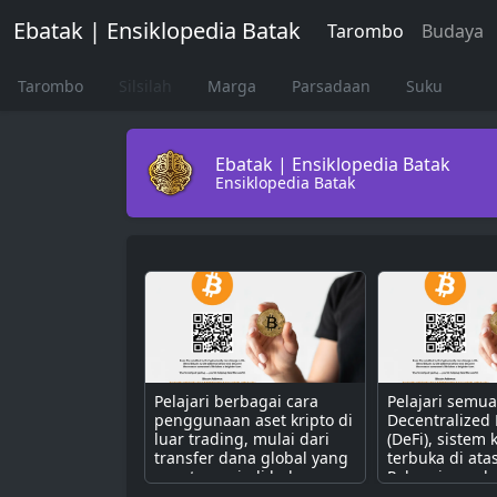
Ebatak | Ensiklopedia Batak
Tarombo
Budaya
Tarombo
Silsilah
Marga
Parsadaan
Suku
Ebatak | Ensiklopedia Batak
Ensiklopedia Batak
Pelajari berbagai cara
Pelajari semu
penggunaan aset kripto di
Decentralized
luar trading, mulai dari
(DeFi), sistem
transfer dana global yang
terbuka di ata
cepat, menjadi bahan
Pahami cara k
bakar untuk dApps,
dengan smart 