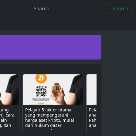
Search
ntang
Pelajari 5 faktor utama
Pelajari 3 metode uta
n), cara
yang mempengaruhi
analisis aset kripto.
hain
harga aset kripto, mulai
Pahami perbedaan ant
), dan
dari hukum dasar
analisis fundamental (n
isa
penawaran dan
proyek), teknikal (grafik
ive
permintaan, sentimen
harga), dan sentimen