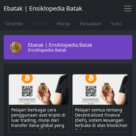
Ebatak | Ensiklopedia Batak
Tarombo
Silsilah
Marga
Parsadaan
Suku
Ebatak | Ensiklopedia Batak
Ensiklopedia Batak
Pelajari berbagai cara
Pelajari semua tentang
penggunaan aset kripto di
Decentralized Finance
luar trading, mulai dari
(DeFi), sistem keuangan
transfer dana global yang
terbuka di atas blockchain.
cepat, menjadi bahan
Pahami cara kerjanya
bakar untuk dApps,
dengan smart contract