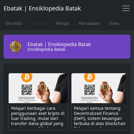
Ebatak | Ensiklopedia Batak
Tarombo
Silsilah
Marga
Parsadaan
Suku
Ebatak | Ensiklopedia Batak
Ensiklopedia Batak
Pelajari berbagai cara
Pelajari semua tentang
penggunaan aset kripto di
Decentralized Finance
luar trading, mulai dari
(DeFi), sistem keuangan
transfer dana global yang
terbuka di atas blockchain.
cepat, menjadi bahan
Pahami cara kerjanya
bakar untuk dApps,
dengan smart contract