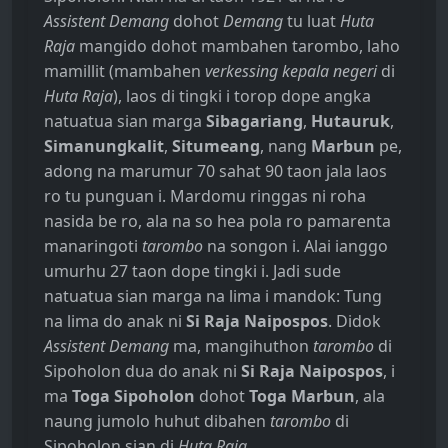
Assistent Demang
dohot
Demang
tu luat
Huta
Raja
mangido dohot mambahen tarombo, laho
mamillit (mambahen
verkessing kepala negeri
di
Huta Raja
), laos di tingki i torop dope angka
natuatua sian marga
Sibagariang
,
Hutauruk
,
Simanungkalit
,
Situmeang
, nang
Marbun
pe,
adong na marumur 70 sahat 90 taon jala laos
ro tu punguan i. Mardomu ringgas ni roha
nasida be ro, ala na so hea pola ro pamarenta
manaringoti
tarombo
na songon i. Alai ianggo
umurhu 27 taon dope tingki i. Jadi sude
natuatua sian marga na lima i mandok: Tung
na lima do anak ni
Si Raja Naipospos
. Didok
Assistent Demang
ma, mangihuthon
tarombo
di
Sipoholon dua do anak ni
Si Raja Naipospos
, i
ma
Toga Sipoholon
dohot
Toga Marbun
, ala
naung jumolo huhut dibahen
tarombo
di
Sipoholon sian di
Huta Raja
.