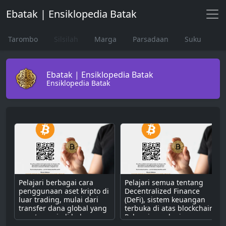
Ebatak | Ensiklopedia Batak
Tarombo
Silsilah
Marga
Parsadaan
Suku
Ebatak | Ensiklopedia Batak
Ensiklopedia Batak
Pelajari berbagai cara
Pelajari semua tentang
penggunaan aset kripto di
Decentralized Finance
luar trading, mulai dari
(DeFi), sistem keuangan
transfer dana global yang
terbuka di atas blockchain.
cepat, menjadi bahan
Pahami cara kerjanya
bakar untuk dApps,
dengan smart contract