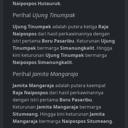
Naipospos Hutauruk
.
Perihal
Ujung Tinumpak
Ujung Tinumpak
adalah putera ketiga
Raja
Naipospos
dari hasil perkawinannya dengan
istri pertama
Boru Pasaribu
. Keturunan
Ujung
Tinumpak
bermarga
Simanungkalit
. Hingga
kini keturunan
Ujung Tinumpak
bermarga
Naipospos Simanungkalit
.
Perihal
Jamita Mangaraja
Jamita Mangaraja
adalah putera keempat
Raja Naipospos
dari hasil perkawinannya
dengan istri pertama
Boru Pasaribu
.
Keturunan
Jamita Mangaraja
bermarga
Situmeang
. Hingga kini keturunan
Jamita
Mangaraja
bermarga
Naipospos Situmeang
.