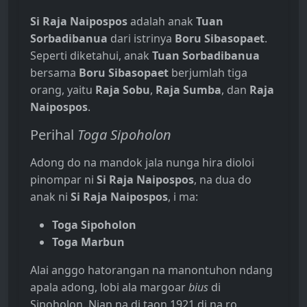
Si Raja Naipospos
adalah anak
Tuan
Sorbadibanua
dari istrinya
Boru Sibasopaet
.
Seperti diketahui, anak
Tuan Sorbadibanua
bersama
Boru Sibasopaet
berjumlah tiga
orang, yaitu
Raja Sobu
,
Raja Sumba
, dan
Raja
Naipospos
.
Perihal
Toga Sipoholon
Adong do na mandok jala nunga hira dioloi
pinompar ni
Si Raja Naipospos
, na dua do
anak ni
Si Raja Naipospos
, i ma:
Toga Sipoholon
Toga Marbun
Alai anggo hatorangan na manontuhon ndang
apala adong, lobi ala margoar
bius
di
Sipoholon. Nian na di taon 1921 di na ro