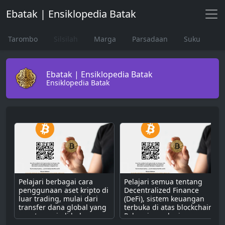
Ebatak | Ensiklopedia Batak
Tarombo
Silsilah
Marga
Parsadaan
Suku
Ebatak | Ensiklopedia Batak
Ensiklopedia Batak
Pelajari berbagai cara
Pelajari semua tentang
penggunaan aset kripto di
Decentralized Finance
luar trading, mulai dari
(DeFi), sistem keuangan
transfer dana global yang
terbuka di atas blockchain.
cepat, menjadi bahan
Pahami cara kerjanya
bakar untuk dApps,
dengan smart contract