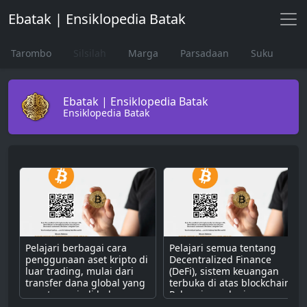
Ebatak | Ensiklopedia Batak
Tarombo
Silsilah
Marga
Parsadaan
Suku
Ebatak | Ensiklopedia Batak
Ensiklopedia Batak
Pelajari berbagai cara
Pelajari semua tentang
penggunaan aset kripto di
Decentralized Finance
luar trading, mulai dari
(DeFi), sistem keuangan
transfer dana global yang
terbuka di atas blockchain.
cepat, menjadi bahan
Pahami cara kerjanya
bakar untuk dApps,
dengan smart contract