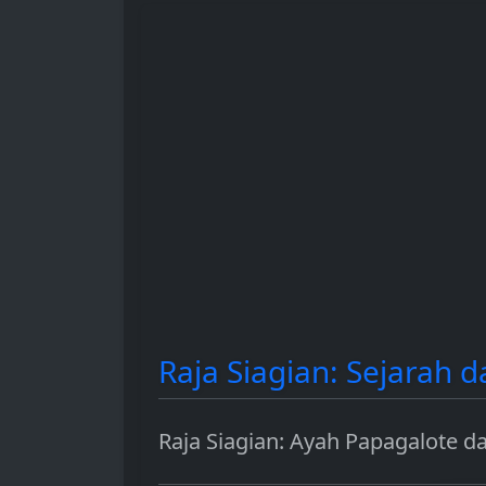
dan berbagai contoh
hingga sebaga
penggunaannya.
investasi.
Raja Siagian: Sejarah 
Raja Siagian: Ayah Papagalote 