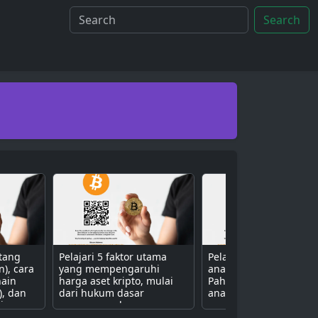
Search
ntang
Pelajari 5 faktor utama
Pelajari 3 metode uta
n), cara
yang mempengaruhi
analisis aset kripto.
hain
harga aset kripto, mulai
Pahami perbedaan ant
), dan
dari hukum dasar
analisis fundamental (n
isa
penawaran dan
proyek), teknikal (grafik
ive
permintaan, sentimen
harga), dan sentimen