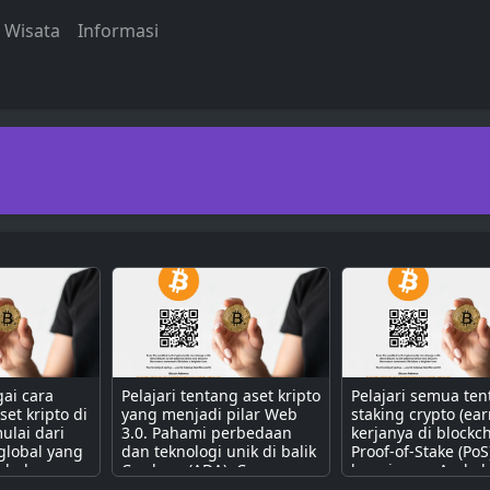
Wisata
Informasi
gai cara
Pelajari tentang aset kripto
Pelajari semua te
et kripto di
yang menjadi pilar Web
staking crypto (ear
ulai dari
3.0. Pahami perbedaan
kerjanya di blockc
global yang
dan teknologi unik di balik
Proof-of-Stake (PoS
i bahan
Cardano (ADA), Cosmos
bagaimana Anda b
Apps,
(ATOM), Polkadot (DOT),
mendapatkan pass