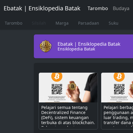
Ebatak | Ensiklopedia Batak
Tarombo
Budaya
Tarombo
Silsilah
Marga
Parsadaan
Suku
Ebatak | Ensiklopedia Batak
Ensiklopedia Batak
Pelajari semua tentang
Pelajari berba
Decentralized Finance
penggunaan as
(DeFi), sistem keuangan
luar trading, m
terbuka di atas blockchain.
transfer dana 
Pahami cara kerjanya
cepat, menjad
dengan smart contract
bakar untuk d