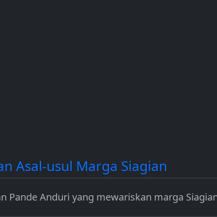
i instrumen
dan Solana (SOL).
income dengan
mengamankan jar
seperti Ethereum.
dan Asal-usul Marga Siagian
dan Pande Anduri yang mewariskan marga Siagian