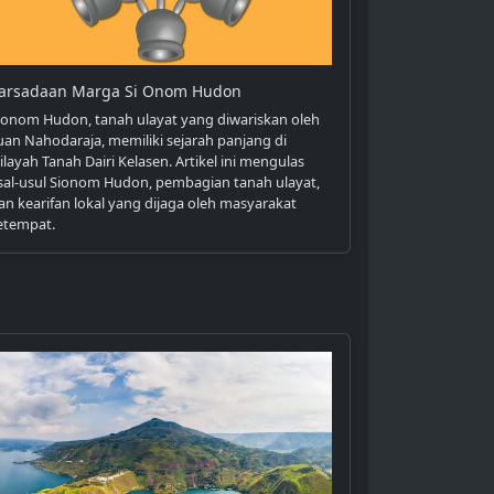
arsadaan Marga Si Onom Hudon
ionom Hudon, tanah ulayat yang diwariskan oleh
uan Nahodaraja, memiliki sejarah panjang di
ilayah Tanah Dairi Kelasen. Artikel ini mengulas
sal-usul Sionom Hudon, pembagian tanah ulayat,
an kearifan lokal yang dijaga oleh masyarakat
etempat.