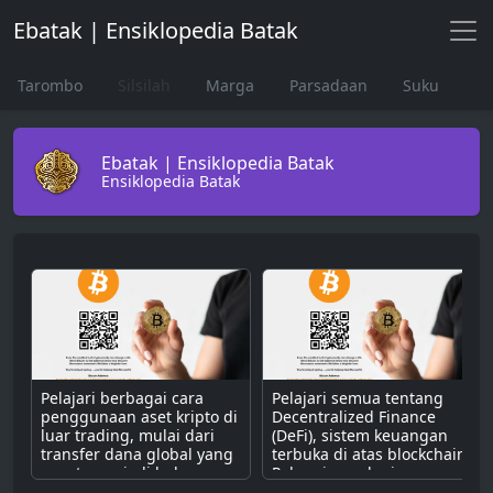
Ebatak | Ensiklopedia Batak
Tarombo
Silsilah
Marga
Parsadaan
Suku
Ebatak | Ensiklopedia Batak
Ensiklopedia Batak
Pelajari berbagai cara
Pelajari semua tentang
penggunaan aset kripto di
Decentralized Finance
luar trading, mulai dari
(DeFi), sistem keuangan
transfer dana global yang
terbuka di atas blockchain.
cepat, menjadi bahan
Pahami cara kerjanya
bakar untuk dApps,
dengan smart contract