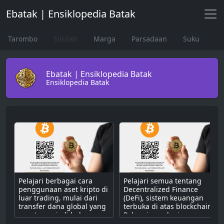
Ebatak | Ensiklopedia Batak
Tarombo
Silsilah
Marga
Parsadaan
Suku
Ebatak | Ensiklopedia Batak
Ensiklopedia Batak
Pelajari berbagai cara
Pelajari semua tentang
penggunaan aset kripto di
Decentralized Finance
luar trading, mulai dari
(DeFi), sistem keuangan
transfer dana global yang
terbuka di atas blockchain.
cepat, menjadi bahan
Pahami cara kerjanya
bakar untuk dApps,
dengan smart contract