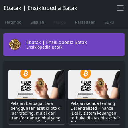
Ebatak | Ensiklopedia Batak
Tarombo
Silsilah
Marga
Parsadaan
Suku
Ebatak | Ensiklopedia Batak
Ensiklopedia Batak
Pelajari berbagai cara
Pelajari semua tentang
penggunaan aset kripto di
Decentralized Finance
luar trading, mulai dari
(DeFi), sistem keuangan
transfer dana global yang
terbuka di atas blockchain.
cepat, menjadi bahan
Pahami cara kerjanya
bakar untuk dApps,
dengan smart contract