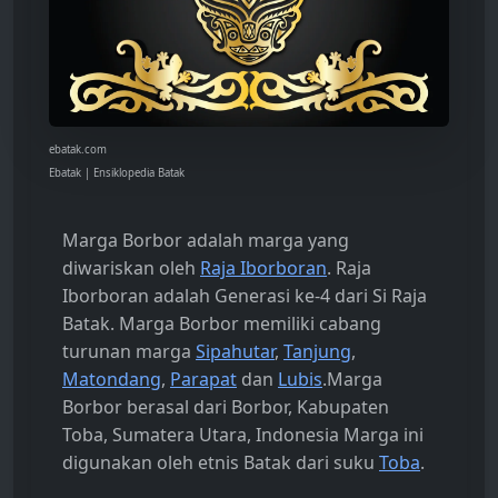
ebatak.com
Ebatak | Ensiklopedia Batak
Marga Borbor adalah marga yang
diwariskan oleh
Raja Iborboran
. Raja
Iborboran adalah Generasi ke-4 dari Si Raja
Batak. Marga Borbor memiliki cabang
turunan marga
Sipahutar
,
Tanjung
,
Matondang
,
Parapat
dan
Lubis
.Marga
Borbor berasal dari Borbor, Kabupaten
Toba, Sumatera Utara, Indonesia Marga ini
digunakan oleh etnis Batak dari suku
Toba
.