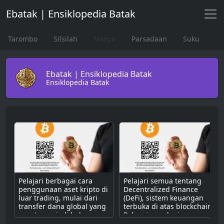
Ebatak | Ensiklopedia Batak
Tarombo
Silsilah
Marga
Parsadaan
Suku
Ebatak | Ensiklopedia Batak
Ensiklopedia Batak
Pelajari berbagai cara
Pelajari semua tentang
penggunaan aset kripto di
Decentralized Finance
luar trading, mulai dari
(DeFi), sistem keuangan
transfer dana global yang
terbuka di atas blockchain.
cepat, menjadi bahan
Pahami cara kerjanya
bakar untuk dApps,
dengan smart contract