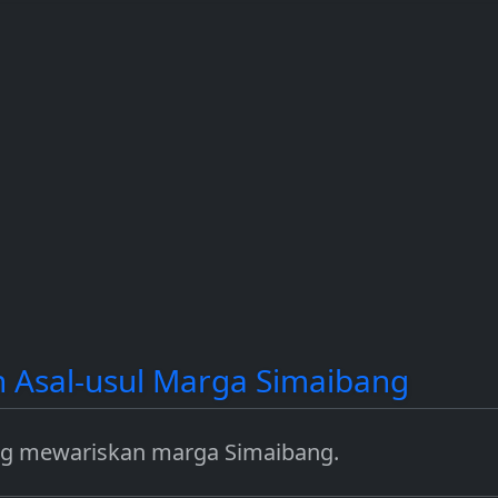
contoh
dan Solana (SOL).
income dengan
a.
mengamankan jar
seperti Ethereum.
n Asal-usul Marga Simaibang
ang mewariskan marga Simaibang.