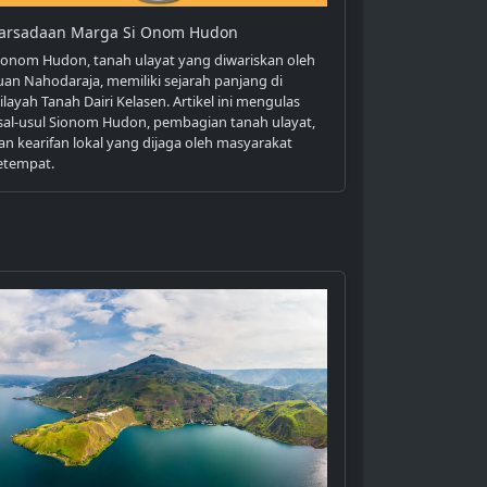
arsadaan Marga Si Onom Hudon
ionom Hudon, tanah ulayat yang diwariskan oleh
uan Nahodaraja, memiliki sejarah panjang di
ilayah Tanah Dairi Kelasen. Artikel ini mengulas
sal-usul Sionom Hudon, pembagian tanah ulayat,
an kearifan lokal yang dijaga oleh masyarakat
etempat.