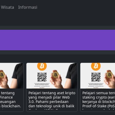
Wisata
Informasi
a tentang
Pelajari tentang aset kripto
Pelajari semua te
 Finance
yang menjadi pilar Web
staking crypto (ear
 keuangan
3.0. Pahami perbedaan
kerjanya di blockc
s blockchain.
dan teknologi unik di balik
Proof-of-Stake (PoS
erjanya
Cardano (ADA), Cosmos
bagaimana Anda b
contract
(ATOM), Polkadot (DOT),
mendapatkan pass