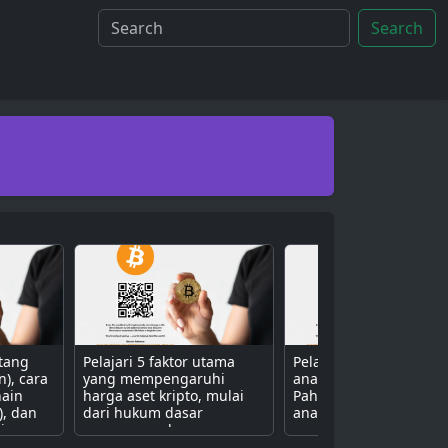
Search
ntang
Pelajari 5 faktor utama
Pelajari 3 metode uta
n), cara
yang mempengaruhi
analisis aset kripto.
hain
harga aset kripto, mulai
Pahami perbedaan ant
), dan
dari hukum dasar
analisis fundamental (n
isa
penawaran dan
proyek), teknikal (grafik
ive
permintaan, sentimen
harga), dan sentimen