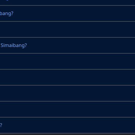
ibang?
 Simaibang?
?