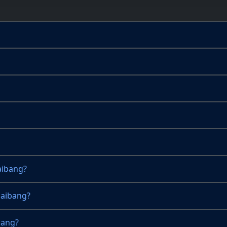
aibang?
maibang?
bang?