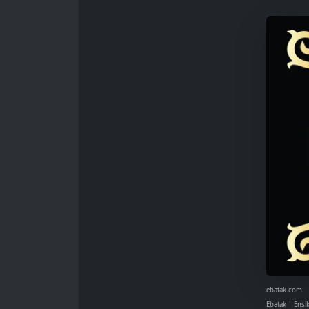
ebatak.com
Ebatak | Ensi