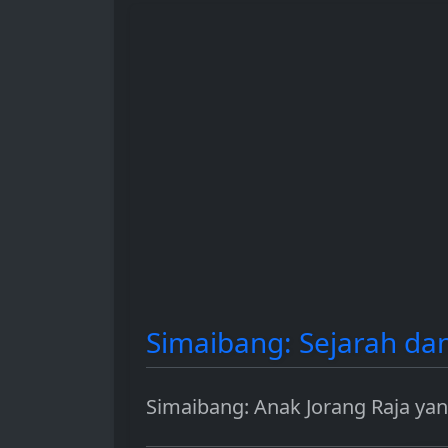
hingga sebagai instrumen
dan berbagai 
investasi.
penggunaanny
Simaibang: Sejarah da
Simaibang: Anak Jorang Raja y