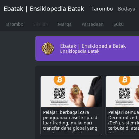
Ebatak | Ensiklopedia Batak
Tarombo
Budaya
Tarombo
Silsilah
Marga
Parsadaan
Suku
Ebatak | Ensiklopedia Batak
Ensiklopedia Batak
Pelajari berbagai cara
Pelajari semu
penggunaan aset kripto di
Decentralized
luar trading, mulai dari
(DeFi), sistem
transfer dana global yang
terbuka di ata
cepat, menjadi bahan
Pahami cara k
bakar untuk dApps,
dengan smart 