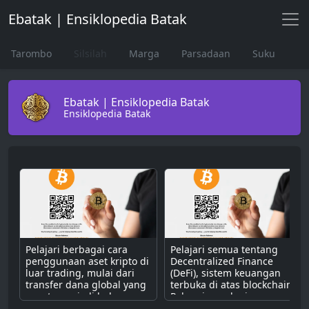
Ebatak | Ensiklopedia Batak
Tarombo
Silsilah
Marga
Parsadaan
Suku
Ebatak | Ensiklopedia Batak
Ensiklopedia Batak
Pelajari berbagai cara
Pelajari semua tentang
penggunaan aset kripto di
Decentralized Finance
luar trading, mulai dari
(DeFi), sistem keuangan
transfer dana global yang
terbuka di atas blockchain.
cepat, menjadi bahan
Pahami cara kerjanya
bakar untuk dApps,
dengan smart contract