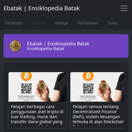
Ebatak | Ensiklopedia Batak
Tarombo
Silsilah
Marga
Parsadaan
Suku
Ebatak | Ensiklopedia Batak
Ensiklopedia Batak
Pelajari berbagai cara
Pelajari semua tentang
penggunaan aset kripto di
Decentralized Finance
luar trading, mulai dari
(DeFi), sistem keuangan
transfer dana global yang
terbuka di atas blockchain.
cepat, menjadi bahan
Pahami cara kerjanya
bakar untuk dApps,
dengan smart contract