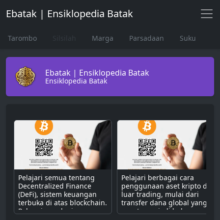
Ebatak | Ensiklopedia Batak
Tarombo
Silsilah
Marga
Parsadaan
Suku
Ebatak | Ensiklopedia Batak
Ensiklopedia Batak
Pelajari semua tentang
Pelajari berbagai cara
Decentralized Finance
penggunaan aset kripto di
(DeFi), sistem keuangan
luar trading, mulai dari
terbuka di atas blockchain.
transfer dana global yang
Pahami cara kerjanya
cepat, menjadi bahan
dengan smart contract
bakar untuk dApps,