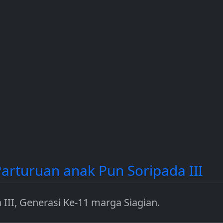
contoh
dan Solana (SOL).
income dengan
a.
mengamankan jar
seperti Ethereum.
rturuan anak Pun Soripada III
II, Generasi Ke-11 marga Siagian.