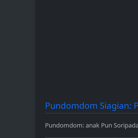
hingga sebagai instrumen
dan berbagai 
investasi.
penggunaanny
Pundomdom Siagian: Pa
Pundomdom: anak Pun Soripada I