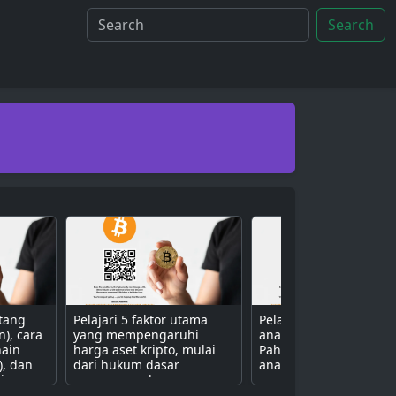
Search
ntang
Pelajari 5 faktor utama
Pelajari 3 metode uta
n), cara
yang mempengaruhi
analisis aset kripto.
hain
harga aset kripto, mulai
Pahami perbedaan ant
), dan
dari hukum dasar
analisis fundamental (n
isa
penawaran dan
proyek), teknikal (grafik
ive
permintaan, sentimen
harga), dan sentimen