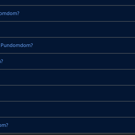
ndomdom?
ri Pundomdom?
m?
dom?