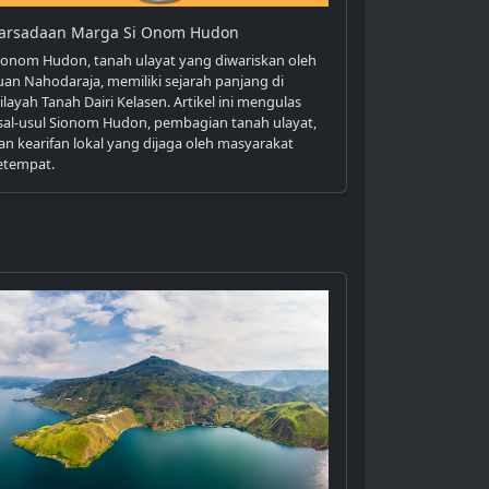
arsadaan Marga Si Onom Hudon
ionom Hudon, tanah ulayat yang diwariskan oleh
uan Nahodaraja, memiliki sejarah panjang di
ilayah Tanah Dairi Kelasen. Artikel ini mengulas
sal-usul Sionom Hudon, pembagian tanah ulayat,
an kearifan lokal yang dijaga oleh masyarakat
etempat.