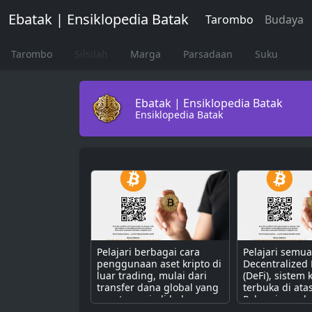
Ebatak | Ensiklopedia Batak
Tarombo
Budaya
Tarombo
Silsilah
Marga
Parsadaan
Suku
Ebatak | Ensiklopedia Batak
Ensiklopedia Batak
Pelajari berbagai cara
Pelajari semu
penggunaan aset kripto di
Decentralized
luar trading, mulai dari
(DeFi), sistem
transfer dana global yang
terbuka di ata
cepat, menjadi bahan
Pahami cara k
bakar untuk dApps,
dengan smart 