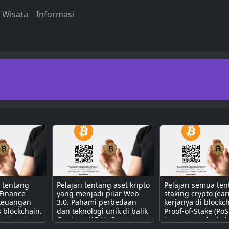
Wisata
Informasi
a tentang
Pelajari tentang aset kripto
Pelajari semua te
 Finance
yang menjadi pilar Web
staking crypto (ear
 keuangan
3.0. Pahami perbedaan
kerjanya di blockc
s blockchain.
dan teknologi unik di balik
Proof-of-Stake (PoS
erjanya
Cardano (ADA), Cosmos
bagaimana Anda b
contract
(ATOM), Polkadot (DOT),
mendapatkan pass