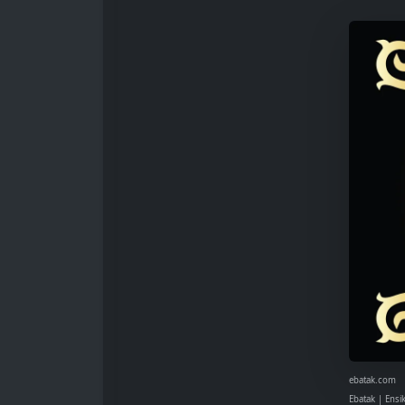
ebatak.com
Ebatak | Ensi