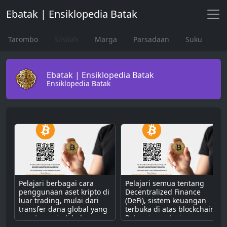
Ebatak | Ensiklopedia Batak
Tarombo
Silsilah
Marga
Parsadaan
Suku
Ebatak | Ensiklopedia Batak
Ensiklopedia Batak
Pelajari berbagai cara
Pelajari semua tentang
penggunaan aset kripto di
Decentralized Finance
luar trading, mulai dari
(DeFi), sistem keuangan
transfer dana global yang
terbuka di atas blockchain.
cepat, menjadi bahan
Pahami cara kerjanya
bakar untuk dApps,
dengan smart contract