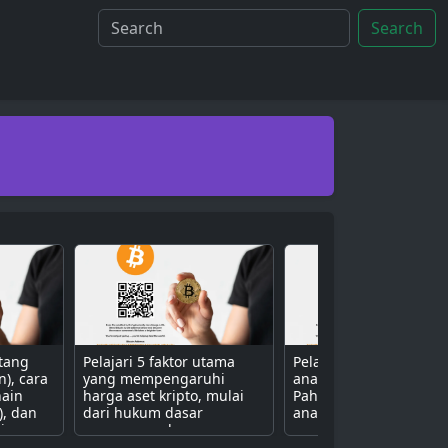
Search
ntang
Pelajari 5 faktor utama
Pelajari 3 metode uta
n), cara
yang mempengaruhi
analisis aset kripto.
hain
harga aset kripto, mulai
Pahami perbedaan ant
), dan
dari hukum dasar
analisis fundamental (n
isa
penawaran dan
proyek), teknikal (grafik
ive
permintaan, sentimen
harga), dan sentimen