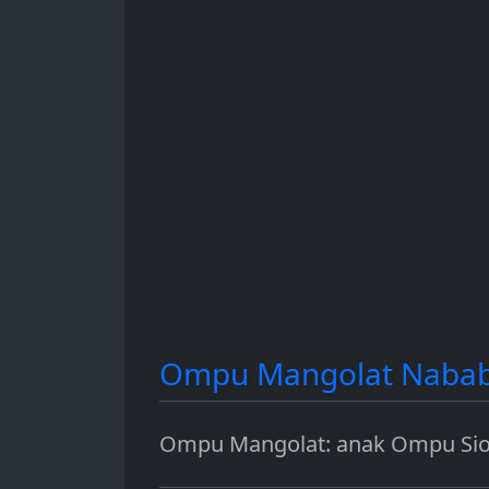
hingga sebagai instrumen
dan berbagai 
investasi.
penggunaanny
Ompu Mangolat Nabab
Ompu Mangolat: anak Ompu Sio