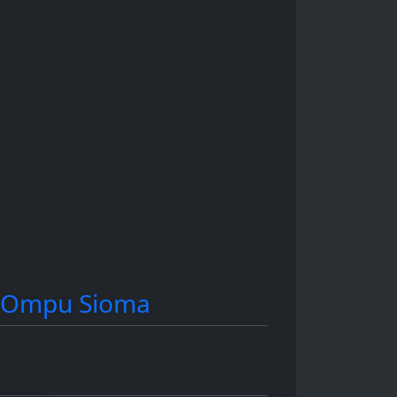
pasar, regulasi
(opini pasar) untuk
ingan
pemerintah, hingga
keputusan investasi y
inovasi teknologi.
lebih baik.
k Ompu Sioma