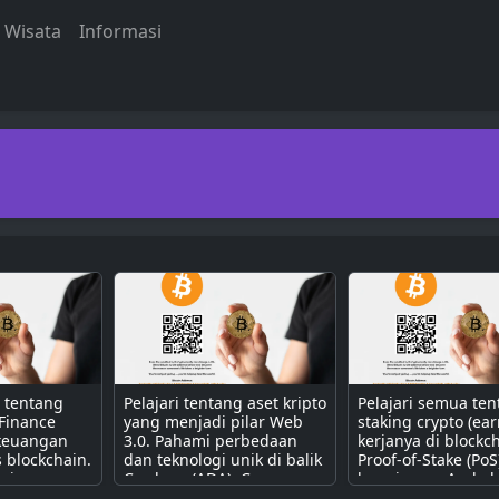
Wisata
Informasi
a tentang
Pelajari tentang aset kripto
Pelajari semua te
 Finance
yang menjadi pilar Web
staking crypto (ear
 keuangan
3.0. Pahami perbedaan
kerjanya di blockc
s blockchain.
dan teknologi unik di balik
Proof-of-Stake (PoS
erjanya
Cardano (ADA), Cosmos
bagaimana Anda b
contract
(ATOM), Polkadot (DOT),
mendapatkan pass