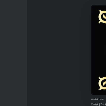
ebatak.com
Ebatak | Ensi