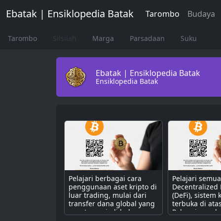
Ebatak | Ensiklopedia Batak
Tarombo
Budaya
Tarombo
Silsilah
Marga
Parsadaan
Suku
Ebatak | Ensiklopedia Batak
Ensiklopedia Batak
Pelajari berbagai cara
Pelajari semu
penggunaan aset kripto di
Decentralized
luar trading, mulai dari
(DeFi), sistem
transfer dana global yang
terbuka di ata
cepat, menjadi bahan
Pahami cara k
bakar untuk dApps,
dengan smart 