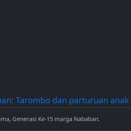
contoh
dan Solana (SOL).
income dengan
a.
mengamankan jar
seperti Ethereum.
an: Tarombo dan parturuan ana
ma, Generasi Ke-15 marga Nababan.