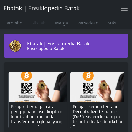
Ebatak | Ensiklopedia Batak
Tarombo
Silsilah
Marga
Parsadaan
Suku
Ebatak | Ensiklopedia Batak
Ensiklopedia Batak
Pelajari berbagai cara
Pelajari semua tentang
penggunaan aset kripto di
Decentralized Finance
luar trading, mulai dari
(DeFi), sistem keuangan
transfer dana global yang
terbuka di atas blockchain.
cepat, menjadi bahan
Pahami cara kerjanya
bakar untuk dApps,
dengan smart contract