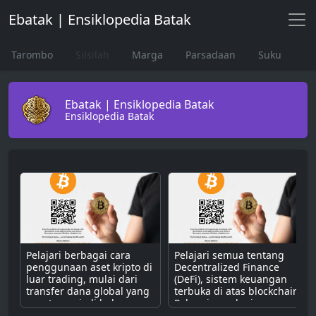
Ebatak | Ensiklopedia Batak
Tarombo
Silsilah
Marga
Parsadaan
Suku
Ebatak | Ensiklopedia Batak
Ensiklopedia Batak
Pelajari berbagai cara
Pelajari semua tentang
penggunaan aset kripto di
Decentralized Finance
luar trading, mulai dari
(DeFi), sistem keuangan
transfer dana global yang
terbuka di atas blockchain.
cepat, menjadi bahan
Pahami cara kerjanya
bakar untuk dApps,
dengan smart contract