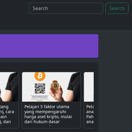
Search
ntang
Pelajari 5 faktor utama
Pelajari 3 metode uta
n), cara
yang mempengaruhi
analisis aset kripto.
hain
harga aset kripto, mulai
Pahami perbedaan ant
), dan
dari hukum dasar
analisis fundamental (n
isa
penawaran dan
proyek), teknikal (grafik
ive
permintaan, sentimen
harga), dan sentimen