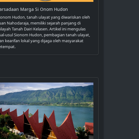
arsadaan Marga Si Onom Hudon
ionom Hudon, tanah ulayat yang diwariskan oleh
uan Nahodaraja, memiliki sejarah panjang di
ilayah Tanah Dairi Kelasen. Artikel ini mengulas
sal-usul Sionom Hudon, pembagian tanah ulayat,
an kearifan lokal yang dijaga oleh masyarakat
etempat.