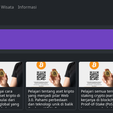
Wisata
Informasi
gai cara
Pelajari tentang aset kripto
Pelajari semua te
et kripto di
yang menjadi pilar Web
staking crypto (ear
ulai dari
3.0. Pahami perbedaan
kerjanya di blockc
global yang
dan teknologi unik di balik
Proof-of-Stake (PoS
i bahan
Cardano (ADA), Cosmos
bagaimana Anda b
Apps,
(ATOM), Polkadot (DOT),
mendapatkan pass