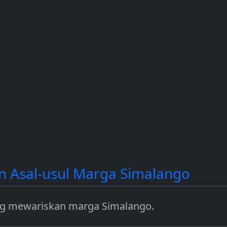
i instrumen
dan Solana (SOL).
income dengan
mengamankan jar
seperti Ethereum.
an Asal-usul Marga Simalango
ang mewariskan marga Simalango.