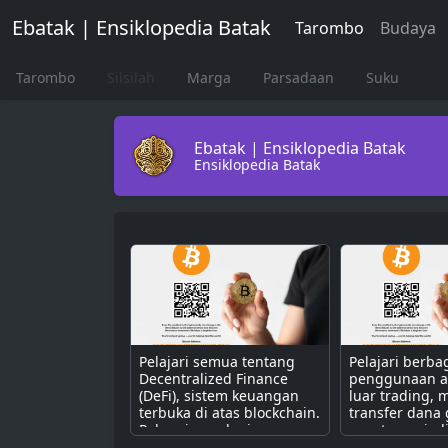
Ebatak | Ensiklopedia Batak
Tarombo
Budaya
Tarombo
Silsilah
Marga
Parsadaan
Suku
Ebatak | Ensiklopedia Batak
Ensiklopedia Batak
Pelajari semua tentang
Pelajari berba
Decentralized Finance
penggunaan as
(DeFi), sistem keuangan
luar trading, m
terbuka di atas blockchain.
transfer dana 
Pahami cara kerjanya
cepat, menjad
dengan smart contract
bakar untuk d