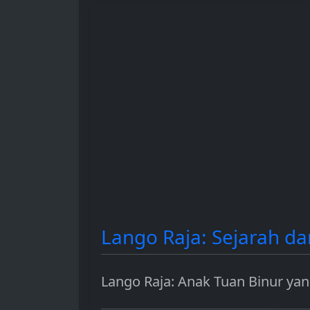
dan berbagai contoh
hingga sebaga
penggunaannya.
investasi.
Lango Raja: Sejarah d
Lango Raja: Anak Tuan Binur y