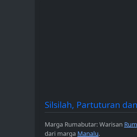
hingga sebagai instrumen
dan berbagai 
investasi.
penggunaanny
Silsilah, Partuturan 
Marga Rumabutar: Warisan
Rum
dari marga
Manalu
.