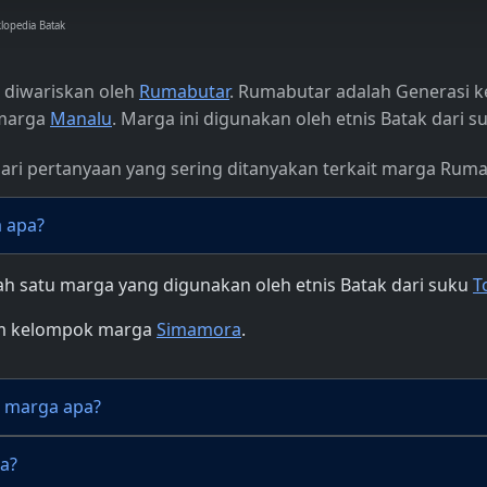
klopedia Batak
 diwariskan oleh
Rumabutar
. Rumabutar adalah Generasi ke
 marga
Manalu
. Marga ini digunakan oleh etnis Batak dari 
dari pertanyaan yang sering ditanyakan terkait marga Rum
 apa?
h satu marga yang digunakan oleh etnis Batak dari suku
T
m kelompok marga
Simamora
.
r marga apa?
a?