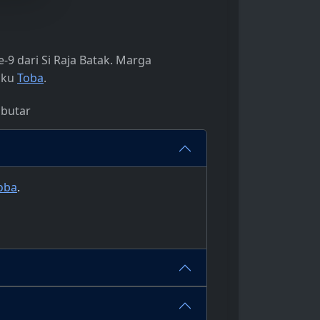
-9 dari Si Raja Batak. Marga
suku
Toba
.
abutar
oba
.