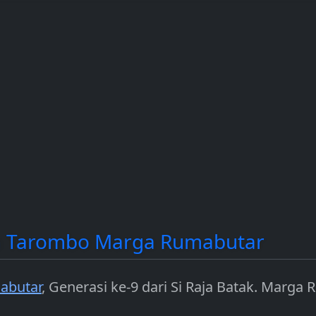
contoh
dan Solana (SOL).
income dengan
a.
mengamankan jar
seperti Ethereum.
dan Tarombo Marga Rumabutar
abutar
, Generasi ke-9 dari Si Raja Batak. Marg