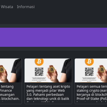
Wisata
Informasi
a tentang
Pelajari tentang aset kripto
Pelajari semua te
 Finance
yang menjadi pilar Web
staking crypto (ear
 keuangan
3.0. Pahami perbedaan
kerjanya di blockc
s blockchain.
dan teknologi unik di balik
Proof-of-Stake (PoS
erjanya
Cardano (ADA), Cosmos
bagaimana Anda b
contract
(ATOM), Polkadot (DOT),
mendapatkan pass