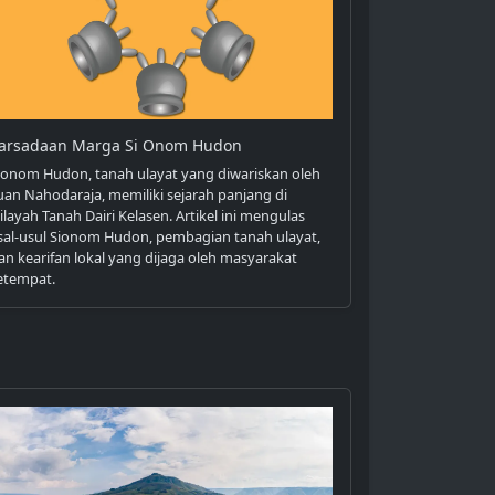
arsadaan Marga Si Onom Hudon
ionom Hudon, tanah ulayat yang diwariskan oleh
uan Nahodaraja, memiliki sejarah panjang di
ilayah Tanah Dairi Kelasen. Artikel ini mengulas
sal-usul Sionom Hudon, pembagian tanah ulayat,
an kearifan lokal yang dijaga oleh masyarakat
etempat.