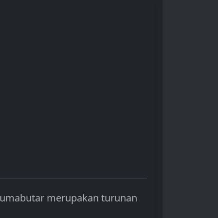
pasar, regulasi
(opini pasar) untuk
ingan
pemerintah, hingga
keputusan investasi y
inovasi teknologi.
lebih baik.
a Rumabutar merupakan turunan