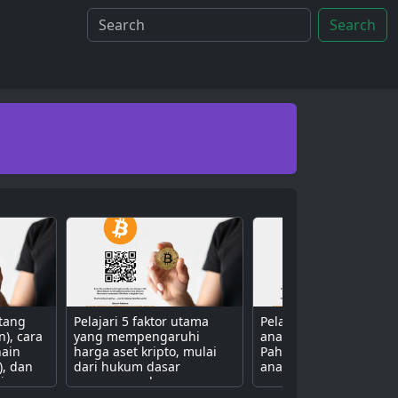
Search
ntang
Pelajari 5 faktor utama
Pelajari 3 metode uta
n), cara
yang mempengaruhi
analisis aset kripto.
hain
harga aset kripto, mulai
Pahami perbedaan ant
), dan
dari hukum dasar
analisis fundamental (n
isa
penawaran dan
proyek), teknikal (grafik
ive
permintaan, sentimen
harga), dan sentimen