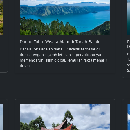
Danau Toba: Wisata Alam di Tanah Batak
P
D
Danau Toba adalah danau vulkanik terbesar di
P
dunia dengan sejarah letusan supervolcano yang
T
memengaruhi iklim global. Temukan fakta menarik
s
di sini!
S