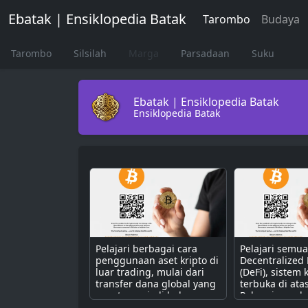
Ebatak | Ensiklopedia Batak
Tarombo
Budaya
Tarombo
Silsilah
Marga
Parsadaan
Suku
Ebatak | Ensiklopedia Batak
Ensiklopedia Batak
Pelajari berbagai cara
Pelajari semu
penggunaan aset kripto di
Decentralized
luar trading, mulai dari
(DeFi), sistem
transfer dana global yang
terbuka di ata
cepat, menjadi bahan
Pahami cara k
bakar untuk dApps,
dengan smart 