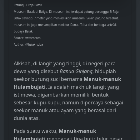
Patung Si Raja Batak
Museum Batak di Balige: Di museum ini, terdapat patung perunggu Si Raja
Batak setinggi 7 meter yang menjadi ikon museum. Selain patung tersebut,
museum ini juga menampilkan miniatur Danau Toba dan berbagai artefak
budaya Batak.
Source: twitter.com
Author: @halak_toba
Alkisah, di langit yang tinggi, di negeri para
dewa yang disebut
Banua Ginjang
, hiduplah
seekor burung suci bernama
Manuk-manuk
Hulambujati
. Ia adalah makhluk langit yang
istimewa, digambarkan memiliki bentuk
sebesar kupu-kupu, namun dipercaya sebagai
seekor manuk atau ayam yang berasal dari
dunia atas.
Pada suatu waktu,
Manuk-manuk
Hulambujati
mendapati tiga butir telur besar