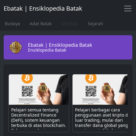
Ebatak | Ensiklopedia Batak
Budaya
Adat Batak
Mitologi
Sejarah
Ebatak | Ensiklopedia Batak
Ensiklopedia Batak
Pelajari semua tentang
Pelajari berbagai cara
Decentralized Finance
penggunaan aset kripto di
(DeFi), sistem keuangan
luar trading, mulai dari
terbuka di atas blockchain.
transfer dana global yang
Pahami cara kerjanya
cepat, menjadi bahan
dengan smart contract
bakar untuk dApps,