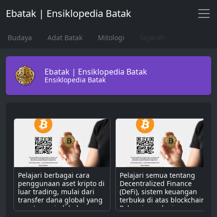
Ebatak | Ensiklopedia Batak
Budaya
Adat Batak
Mitologi
Sejarah
Ebatak | Ensiklopedia Batak
Ensiklopedia Batak
Pelajari berbagai cara
Pelajari semua tentang
penggunaan aset kripto di
Decentralized Finance
luar trading, mulai dari
(DeFi), sistem keuangan
transfer dana global yang
terbuka di atas blockchain.
cepat, menjadi bahan
Pahami cara kerjanya
bakar untuk dApps,
dengan smart contract