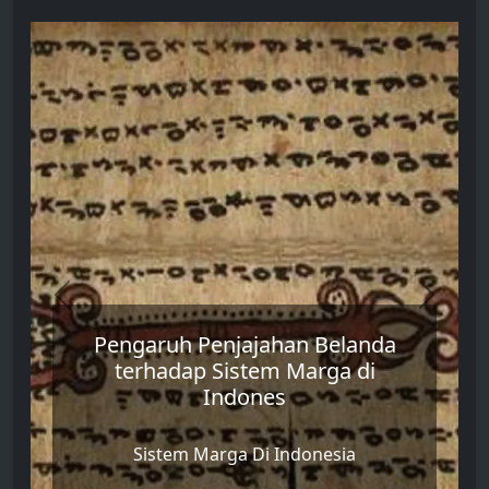
Previous
Next
Siboru Biding Laut: Dari Tanah
Batak ke Laut Selatan
Legenda Tuan Saribu Raja dan Siboru
Pareme: Cinta Terlarang, Pengusiran,
dan Kesaktian Siboru Biding Laut